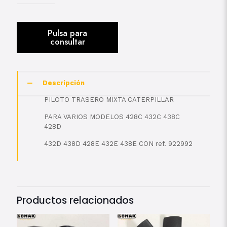
Descripción
PILOTO TRASERO MIXTA CATERPILLAR
PARA VARIOS MODELOS 428C 432C 438C
428D
432D 438D 428E 432E 438E CON ref.
922992
Productos relacionados