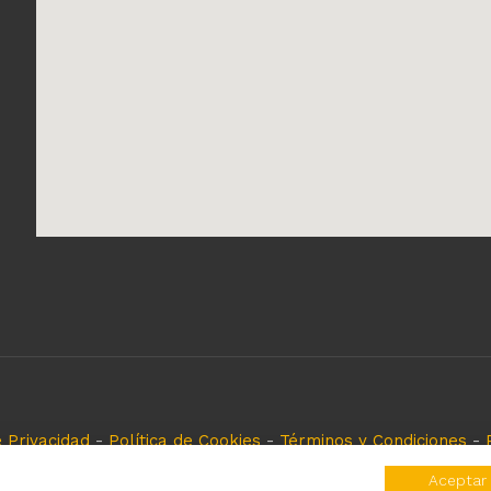
e Privacidad
-
Política de Cookies
-
Términos y Condiciones
-
eferencia, es solo para especificar los productos que come
Aceptar