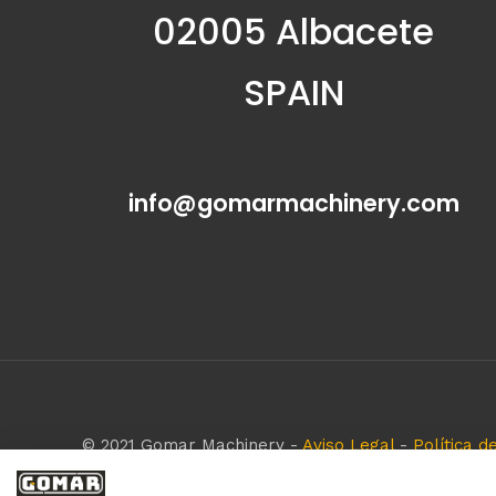
02005 Albacete
SPAIN
info@gomarmachinery.com
© 2021 Gomar Machinery -
Aviso Legal
-
Política d
Todas las marcas aquí mencionadas son de simple r