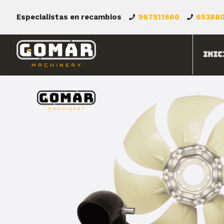
Especialistas en recambios
967511660
65388
Inic