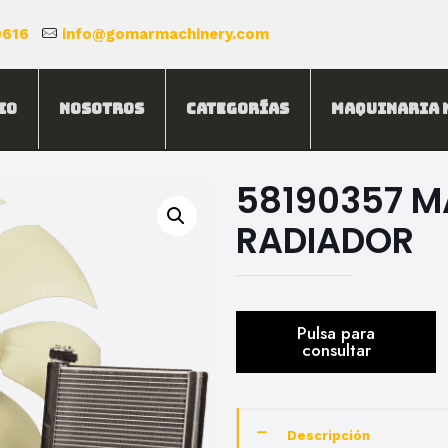
0616
info@gomarmachinery.com
io
Nosotros
Categorías
Maquinaria 
58190357 M
RADIADOR
Descripción