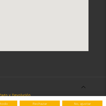
Pago y Devolución
rcializamos y el servicio que brindamos. Nuestra
 todo
Rechazar
No, ajustar