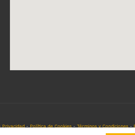
e Privacidad
-
Política de Cookies
-
Términos y Condiciones
-
eferencia, es solo para especificar los productos que come