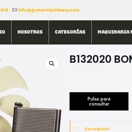
0616
info@gomarmachinery.com
io
Nosotros
Categorías
Maquinaria 
B132020 BO
Descripción