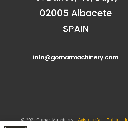
02005 Albacete
SPAIN
info@gomarmachinery.com
© 2021 Gomar Machinery -
Aviso Legal
-
Política d
Todas las marcas aquí mencionadas son de simple r