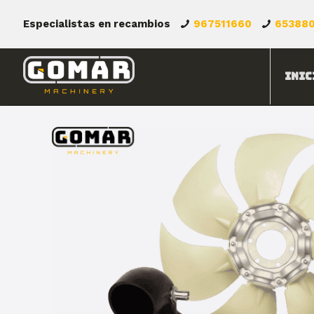
Especialistas en recambios
967511660
65388
Inic