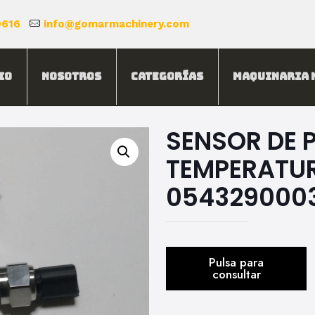
0616
info@gomarmachinery.com
io
Nosotros
Categorías
Maquinaria 
SENSOR DE P
TEMPERATUR
054329000