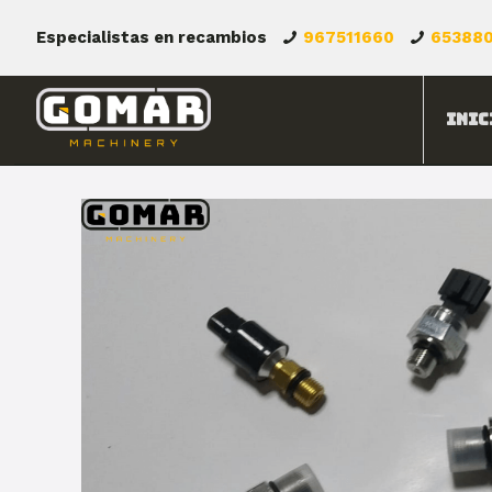
Especialistas en recambios
967511660
65388
Inic