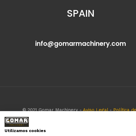
SPAIN
info@gomarmachinery.com
© 2021 Gomar Machinery -
Aviso Legal
-
Política d
Todas las marcas aquí mencionadas son de simple r
empresa respeta todos los derechos de marca rese
Utilizamos cookies
Diseñado por:
WebinLab