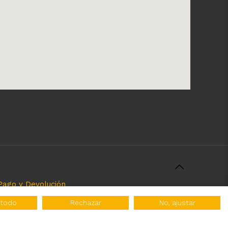
Pago y Devolución
rcializamos y el servicio que brindamos. Nuestra
 todo
Rechazar
No, ajustar
 tipo de atribuciones no esatablecidas.