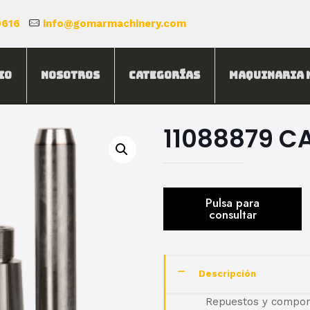
0616
info@gomarmachinery.com
io
Nosotros
Categorías
Maquinaria 
11088879 CA
Descripción
Repuestos y compone