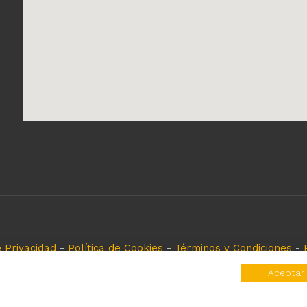
e Privacidad
-
Política de Cookies
-
Términos y Condiciones
-
eferencia, es solo para especificar los productos que come
Aceptar
rvados y registrados por cada fabricante sin tomarse ningún