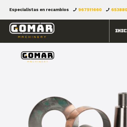
Especialistas en recambios
967511660
65388
Inic