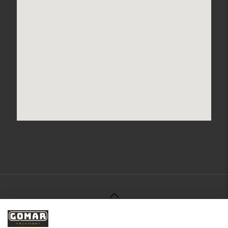
© 2021 Gomar Machinery -
Aviso Legal
-
Política de