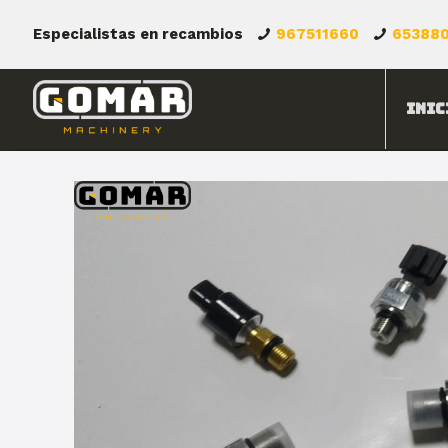
Especialistas en recambios
967511660
65388
Inic