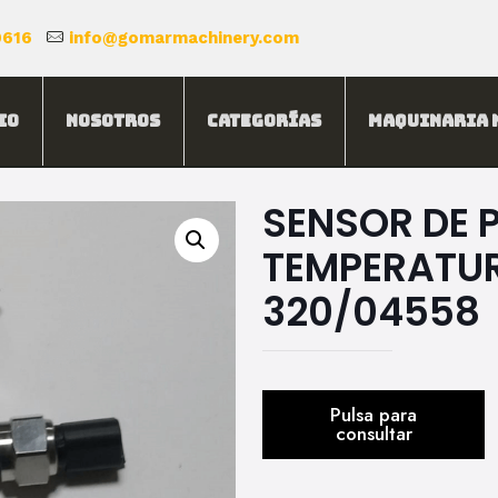
0616
info@gomarmachinery.com
io
Nosotros
Categorías
Maquinaria 
SENSOR DE P
TEMPERATUR
320/04558