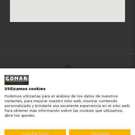
© 2021 Gomar Machinery -
Aviso Legal
-
Política de
Privacidad
-
Política de Cookies
-
Términos y Condiciones
-
Utilizamos cookies
Pago y Devolución
Podemos utilizarlas para el análisis de los datos de nuestros
Todas las marcas aquí mencionadas son de simple
visitantes, para mejorar nuestro sitio web, mostrar contenido
referencia, es solo para especificar los productos que
personalizado y brindarle una excelente experiencia en el sitio web.
comercializamos y el servicio que brindamos. Nuestra
Para obtener más información sobre las cookies que utilizamos,
empresa respeta todos los derechos de marca reservados
abre los ajustes.
y registrados por cada fabricante sin tomarse ningún tipo
de atribuciones no esatablecidas.
Diseñado por:
WebinLab
Aceptar todo
Rechazar