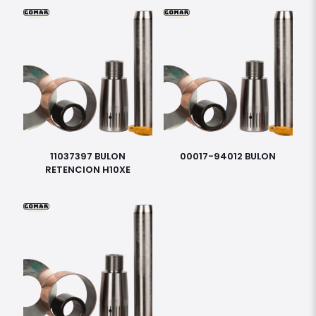
11037397 BULON
00017-94012 BULON
RETENCION H10XE