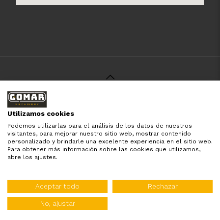
© 2021 Gomar Machinery -
Aviso Legal
-
Política de
Privacidad
-
Política de Cookies
-
Términos y Condiciones
-
Utilizamos cookies
Pago y Devolución
Podemos utilizarlas para el análisis de los datos de nuestros
Todas las marcas aquí mencionadas son de simple
visitantes, para mejorar nuestro sitio web, mostrar contenido
referencia, es solo para especificar los productos que
personalizado y brindarle una excelente experiencia en el sitio web.
comercializamos y el servicio que brindamos. Nuestra
Para obtener más información sobre las cookies que utilizamos,
empresa respeta todos los derechos de marca reservados
abre los ajustes.
y registrados por cada fabricante sin tomarse ningún tipo
de atribuciones no esatablecidas.
Diseñado por:
WebinLab
Aceptar todo
Rechazar
Distribuidor oficial de:
No, ajustar