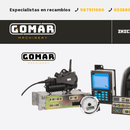
Especialistas en recambios
967511660
65388
Inic