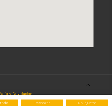
Pago y Devolución
rcializamos y el servicio que brindamos. Nuestra
 todo
Rechazar
No, ajustar
 tipo de atribuciones no esatablecidas.