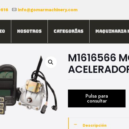
0616
info@gomarmachinery.com
io
Nosotros
Categorías
Maquinaria 
M1616566 M
ACELERADO
Descripción