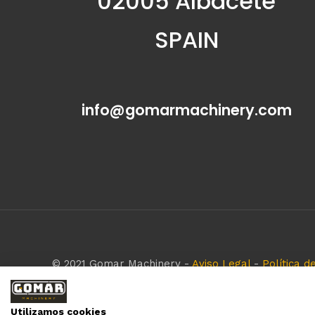
02005 Albacete
SPAIN
info@gomarmachinery.com
© 2021 Gomar Machinery -
Aviso Legal
-
Política d
Todas las marcas aquí mencionadas son de simple r
empresa respeta todos los derechos de marca rese
Utilizamos cookies