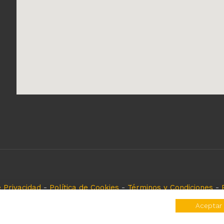
e Privacidad
-
Política de Cookies
-
Términos y Condiciones
-
eferencia, es solo para especificar los productos que come
Aceptar
rvados y registrados por cada fabricante sin tomarse ningún