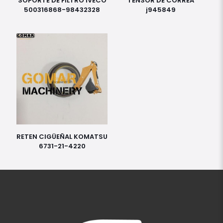
SOPORTE DE FILTRO IVECO
TENSOR DE CORREA
500316868-98432328
j945849
RETEN CIGÜEÑAL KOMATSU
6731-21-4220