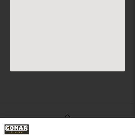
© 2021 Gomar Machinery -
Aviso Legal
-
Política de