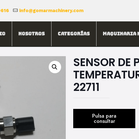
0616
info@gomarmachinery.com
io
Nosotros
Categorías
Maquinaria 
SENSOR DE P
TEMPERATUR
22711