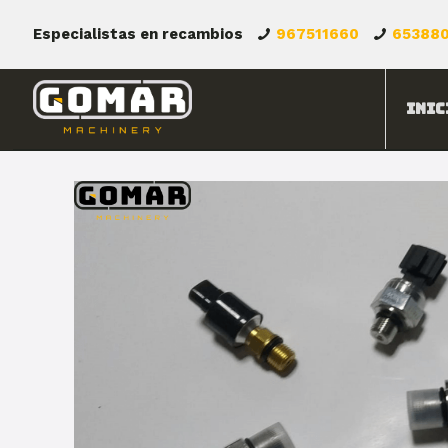
Especialistas en recambios
967511660
65388
Inic