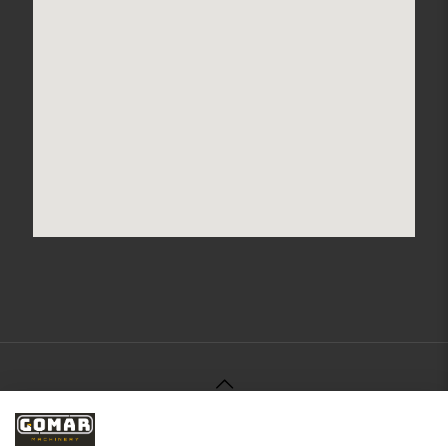
© 2021 Gomar Machinery -
Aviso Legal
-
Política de